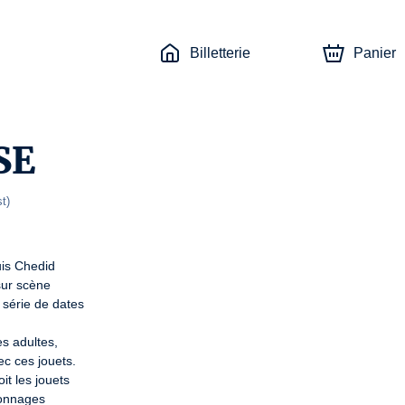
Billetterie
Panier
SE
st
)
s Chedid

ur scène

série de dates

s adultes,

c ces jouets.

t les jouets

onnages
