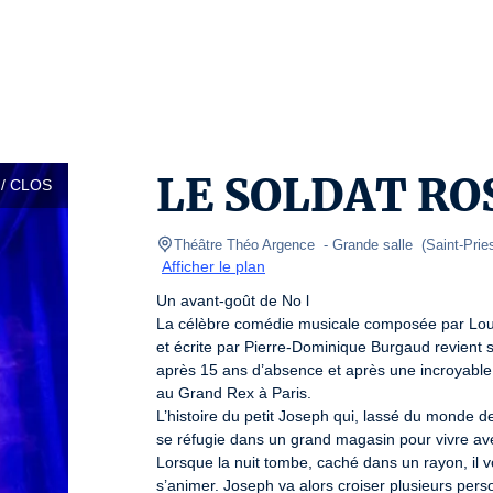
LE SOLDAT RO
/ CLOS
Théâtre Théo Argence 
- Grande salle  
(
Saint-Prie
Afficher le plan
Un avant-goût de No l

La célèbre comédie musicale composée par Loui
et écrite par Pierre-Dominique Burgaud revient s
après 15 ans d’absence et après une incroyable 
au Grand Rex à Paris.

L’histoire du petit Joseph qui, lassé du monde de
se réfugie dans un grand magasin pour vivre ave
Lorsque la nuit tombe, caché dans un rayon, il voi
s’animer. Joseph va alors croiser plusieurs pers