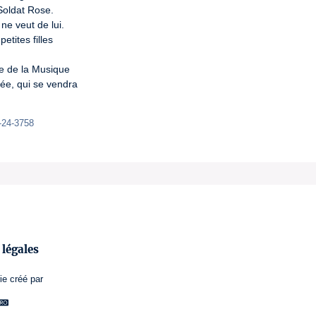
oldat Rose.

e veut de lui.

tites filles

e de la Musique

ée, qui se vendra

-24-3758 
légales
ie
créé par