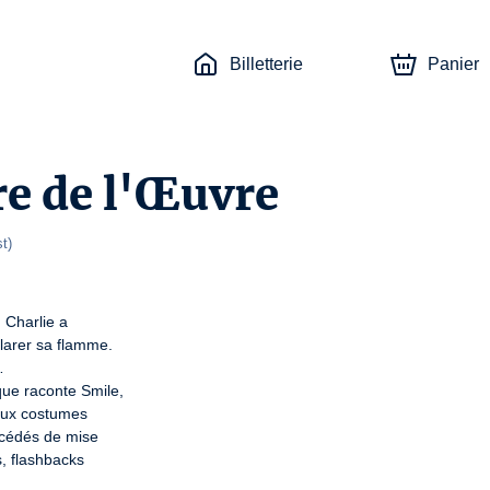
Billetterie
Panier
e de l'Œuvre
st
)
Charlie a

arer sa flamme.



ue raconte Smile,

aux costumes

cédés de mise

, flashbacks
